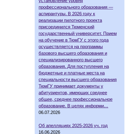
установление уровня
профессионального образования —
аспирантуры. В 2026 году к
реализации пилотного проекта
присоединился Тюменский
государственный университет. Прием
на обучение в ТюмГУ с этого года
осуществляется на программы
базового высшего образования и
специализированного высшего
образования. Для поступления на
бюджетные и платные места на
специальности высшего образования
ТюмГУ принимает документы у
абитуриентов, имеющих среднее
общее, среднее профессиональное
образование. В целях информи…
06.07.2026
Об апелляциях 2025-2026 уч. год
16.06.2026