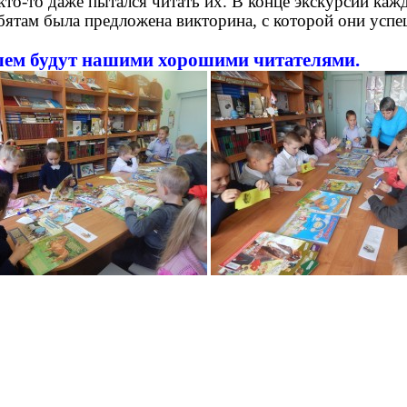
 кто-то даже пытался читать их. В конце экскурсии
каж
бятам была предложена викторина, с которой они усп
йшем будут нашими хорошими читателями.