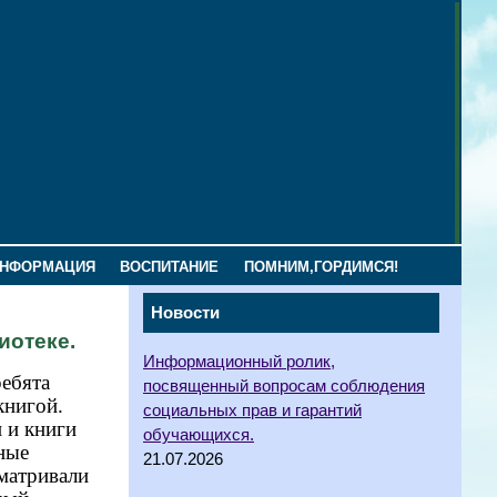
ИНФОРМАЦИЯ
ВОСПИТАНИЕ
ПОМНИМ,ГОРДИМСЯ!
Новости
иотеке.
Информационный ролик,
ебята
посвященный вопросам соблюдения
книгой.
социальных прав и гарантий
 и книги
обучающихся.
ные
21.07.2026
матривали