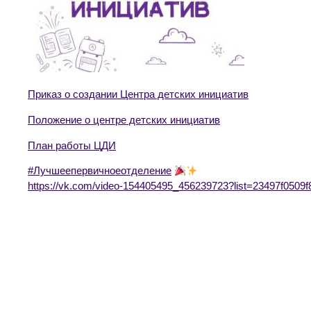
Приказ о создании Центра детских инициатив
Положение о центре детских инициатив
План работы ЦДИ
#Лучшеепервичноеотделение
https://vk.com/video-154405495_456239723?list=23497f0509f