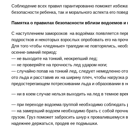
Соблюдение всех правил гарантированно поможет избежат
безопасности ребенка, так и морального аспекта его пове
Памятка о правилах безопасности
вблизи водоемов и 
С наступлением заморозков на водоёмах появляется пер
подростков и некоторых взрослых опробовать его на проч
Для того чтобы «ледяные» трагедии не повторялись, нео
осенне-зимний период:
— не выходите на тонкий, неокрепший лед;
— не проверяйте на прочность лед ударом ноги;
— случайно попав на тонкий лед, следует немедленно ото
ото льда и расставив их на ширину плеч, чтобы нагрузка
предостерегающем потрескивании льда и образовании в н
— ни в коем случае нельзя выходить на лед в темное врем
— при переходе водоема группой необходимо соблюдать ра
— на замерзший водоем необходимо брать с собой прочны
грузом. Груз поможет забросить шнур к провалившемуся в
надежнее держаться, продев ее подмышки.