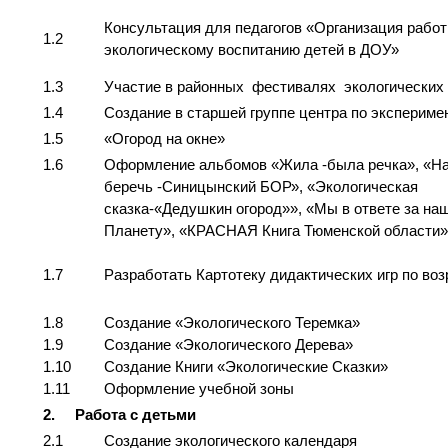
Консультация для педагогов «Организация работ
1.2
экологическому воспитанию детей в ДОУ»
1.3
Участие в районных фестивалях экологических 
1.4
Создание в старшей группе центра по эксперим
1.5
«Огород на окне»
1.6
Оформление альбомов «Жила -была речка», «Нам
беречь -Синицынский БОР», «Экологическая
сказка-«Дедушкин огород»», «Мы в ответе за на
Планету», «КРАСНАЯ Книга Тюменской области»
1.7
Разработать Картотеку дидактических игр по во
1.8
Создание «Экологического Теремка»
1.9
Создание «Экологического Дерева»
1.10
Создание Книги «Экологические Сказки»
1.11
Оформление учебной зоны
2.
Работа с детьми
2.1
Создание экологического календаря