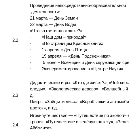
Проведение непосредственно-образовательной
деятельности:
21 марта — День Земли
22 марта — День Воды
«Что за гости на окошке?»
· «Наш дом – природа!»
2.2
· «По страницам Красной книги»
· 1 апреля » День Птиц»
· 19 апреля — «День Подснежника»
· 5 июня – Всемирный День окружающей ср
· Экспериментирование в «Центре Науки»
Дидактические игры: «Кто где живет?», «Чей хвос
следы», «Экологическое дерево» , «Волшебный ц
2.3
д.
П/игры «Зайцы и лиса», «Воробышки и автомоби
цветок», и т.д.
Игры-путешествия — «Путешествие по экологич
тропе», «Путешествие в зелёную аптеку», «Зелё
2.4
Айболита»