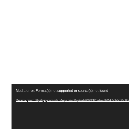
Media error: Format(s) not supported or source(s) not found
Скачать файл: http://gagarinososh.ru/wp-content/uploads/2023/12/video-2b314d5db2e195d