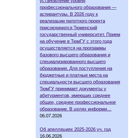
установление уровня
профессионального образования —
аспирантуры. В 2026 году к
реализации пилотного проекта
присоединился Тюменский
государственный университет. Прием
на обучение в ТюмГУ с этого года
осуществляется на программы
базового высшего образования и
специализированного высшего
образования. Для поступления на
бюджетные и платные места на
специальности высшего образования
ТюмГУ принимает документы у
абитуриентов, имеющих среднее
общее, среднее профессиональное
образование. В целях информи…
06.07.2026
Об апелляциях 2025-2026 уч. год
16.06.2026