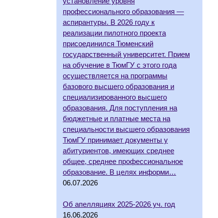
установление уровня
профессионального образования —
аспирантуры. В 2026 году к
реализации пилотного проекта
присоединился Тюменский
государственный университет. Прием
на обучение в ТюмГУ с этого года
осуществляется на программы
базового высшего образования и
специализированного высшего
образования. Для поступления на
бюджетные и платные места на
специальности высшего образования
ТюмГУ принимает документы у
абитуриентов, имеющих среднее
общее, среднее профессиональное
образование. В целях информи…
06.07.2026
Об апелляциях 2025-2026 уч. год
16.06.2026