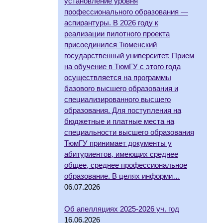
установление уровня
профессионального образования —
аспирантуры. В 2026 году к
реализации пилотного проекта
присоединился Тюменский
государственный университет. Прием
на обучение в ТюмГУ с этого года
осуществляется на программы
базового высшего образования и
специализированного высшего
образования. Для поступления на
бюджетные и платные места на
специальности высшего образования
ТюмГУ принимает документы у
абитуриентов, имеющих среднее
общее, среднее профессиональное
образование. В целях информи…
06.07.2026
Об апелляциях 2025-2026 уч. год
16.06.2026