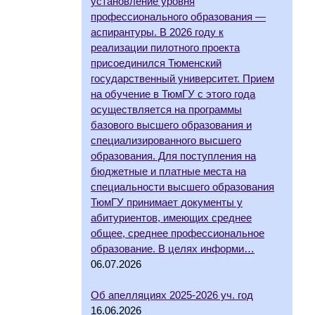
установление уровня
профессионального образования —
аспирантуры. В 2026 году к
реализации пилотного проекта
присоединился Тюменский
государственный университет. Прием
на обучение в ТюмГУ с этого года
осуществляется на программы
базового высшего образования и
специализированного высшего
образования. Для поступления на
бюджетные и платные места на
специальности высшего образования
ТюмГУ принимает документы у
абитуриентов, имеющих среднее
общее, среднее профессиональное
образование. В целях информи…
06.07.2026
Об апелляциях 2025-2026 уч. год
16.06.2026