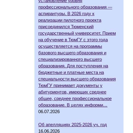
установление уровня
профессионального образования —
аспирантуры. В 2026 году к
реализации пилотного проекта
присоединился Тюменский
государственный университет. Прием
на обучение в ТюмГУ с этого года
осуществляется на программы
базового высшего образования и
специализированного высшего
образования. Для поступления на
бюджетные и платные места на
специальности высшего образования
ТюмГУ принимает документы у
абитуриентов, имеющих среднее
общее, среднее профессиональное
образование. В целях информи…
06.07.2026
Об апелляциях 2025-2026 уч. год
16.06.2026