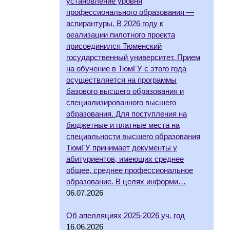
установление уровня
профессионального образования —
аспирантуры. В 2026 году к
реализации пилотного проекта
присоединился Тюменский
государственный университет. Прием
на обучение в ТюмГУ с этого года
осуществляется на программы
базового высшего образования и
специализированного высшего
образования. Для поступления на
бюджетные и платные места на
специальности высшего образования
ТюмГУ принимает документы у
абитуриентов, имеющих среднее
общее, среднее профессиональное
образование. В целях информи…
06.07.2026
Об апелляциях 2025-2026 уч. год
16.06.2026