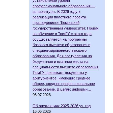
установление уровня
профессионального образования —
аспирантуры. В 2026 году к
реализации пилотного проекта
присоединился Тюменский
государственный университет. Прием
на обучение в ТюмГУ с этого года
осуществляется на программы
базового высшего образования и
специализированного высшего
образования. Для поступления на
бюджетные и платные места на
специальности высшего образования
ТюмГУ принимает документы у
абитуриентов, имеющих среднее
общее, среднее профессиональное
образование. В целях информи…
06.07.2026
Об апелляциях 2025-2026 уч. год
16.06.2026