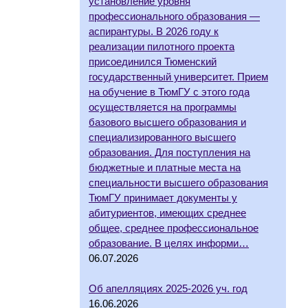
установление уровня
профессионального образования —
аспирантуры. В 2026 году к
реализации пилотного проекта
присоединился Тюменский
государственный университет. Прием
на обучение в ТюмГУ с этого года
осуществляется на программы
базового высшего образования и
специализированного высшего
образования. Для поступления на
бюджетные и платные места на
специальности высшего образования
ТюмГУ принимает документы у
абитуриентов, имеющих среднее
общее, среднее профессиональное
образование. В целях информи…
06.07.2026
Об апелляциях 2025-2026 уч. год
16.06.2026