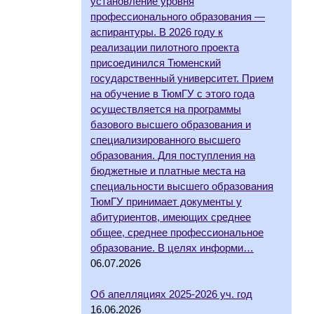
установление уровня
профессионального образования —
аспирантуры. В 2026 году к
реализации пилотного проекта
присоединился Тюменский
государственный университет. Прием
на обучение в ТюмГУ с этого года
осуществляется на программы
базового высшего образования и
специализированного высшего
образования. Для поступления на
бюджетные и платные места на
специальности высшего образования
ТюмГУ принимает документы у
абитуриентов, имеющих среднее
общее, среднее профессиональное
образование. В целях информи…
06.07.2026
Об апелляциях 2025-2026 уч. год
16.06.2026