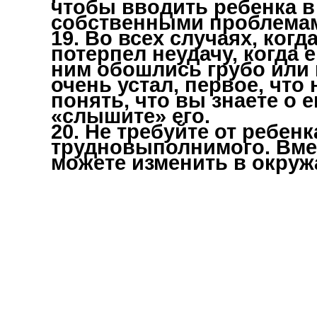
чтобы вводить ребенка в 
собственными проблема
19. Во всех случаях, когд
потерпел неудачу, когда 
ним обошлись грубо или 
очень устал, первое, что
понять, что вы знаете о 
«слышите» его.
20. Не требуйте от ребен
трудновыполнимого. Вмес
можете изменить в окру