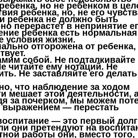
ебенка, но не ребенком в цел
вия ребенка, но, не его чувств
и ребенка не должно быть
но перерастет в непринятие ег
ение ребенка есть нормальная
 условия жизни.
ально отгорожена от ребенка,
твует.
амим собой. Не подталкивайте 
Не читайте ему нотаций. Не
ть. Не заставляйте его делать
тно, что наблюдение за ходом
 мешает этой деятельности, а
дя за почерком, мы можем пот
с выражением — перестать
воспитание — это первый долг
сли они претендуют на воспита
тной работы они, вместо того,