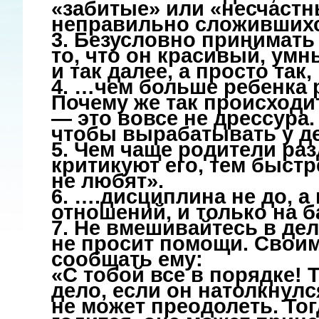
«забитые» или «несчастн
неправильно сложившихс
3. Безусловно принимать 
то, что он красивый, ум
и так далее, а просто так,
4. …чем больше ребенка р
Почему же так происходи
— это вовсе не дрессура.
чтобы вырабатывать у д
5. Чем чаще родители раз
критикуют его, тем быст
не любят».
6. ….дисциплина не до, 
отношений, и только на б
7. Не вмешивайтесь в дел
не просит помощи. Свои
сообщать ему:
«С тобой все в порядке!
дело, если он натолкнулс
не может преодолеть. То