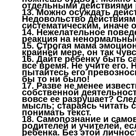
отдельными действиями р
13. Можно осуждать дейст
Недовольство действиям
систематическим, иначе о
14. Нежелательное повед
реакция на ненормальные
15. Строгая мама эмоцион
крайней мере, он так чувс
16. Дайте ребенку быть с
все время. Не учите его. 
пытайтесь его превозноси
бы то ни было!
17. Разве не менее извес
собственной деятельности
вовсе ее разрушает? Сле
мысль; стараясь читать 
понимать текст.
18. Самопознание и само
родителей и учителей, е
ребенка. Без этой личнос