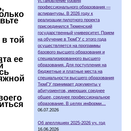
установление уровня
,
профессионального образования —
только
аспирантуры. В 2026 году к
авьте
реализации пилотного проекта
присоединился Тюменский
государственный университет. Прием
 в той
на обучение в ТюмГУ с этого года
осуществляется на программы
базового высшего образования и
та ее
специализированного высшего
й
образования. Для поступления на
сь
бюджетные и платные места на
тяжной
специальности высшего образования
ТюмГУ принимает документы у
абитуриентов, имеющих среднее
воего
общее, среднее профессиональное
виться
образование. В целях информи…
06.07.2026
Об апелляциях 2025-2026 уч. год
16.06.2026