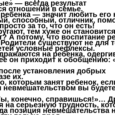
ые» — всегда результат
я отношений в семье.
ребенка — значит любить его 
ный, способный, отличник, по
 просто за то, что он есть!
угают, тем хуже он становится
т? А потому, что воспитание р
 Родители существуют не для т
етей условные рефлексы.
дражаются на ребенка, одерги
рее он приходит к обобщению:
а после установления добрых
азе их.
о, которым занят ребенок, есл
м невмешательством вы будет
 Ты, конечно, справишься!»… Д
я на серьезную трудность, ко
гда позиция невмешательства 