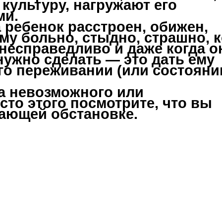
культуру, нагружают его
ми.
а ребенок расстроен, обижен,
ему больно, стыдно, страшно, к
несправедливо и даже когда о
 нужно сделать — это дать ему
его переживании (или состояни
ка невозможного или
то этого посмотрите, что вы
жающей обстановке.