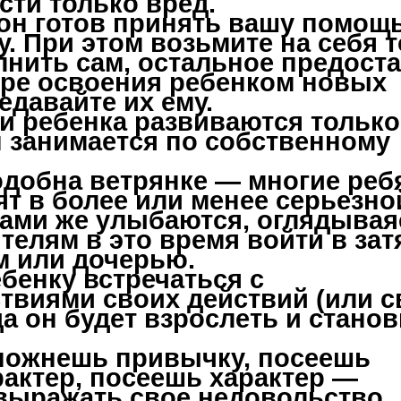
сти только вред.
 он готов принять вашу помощь
. При этом возьмите на себя 
лнить сам, остальное предост
ере освоения ребенком новых
едавайте их ему.
и ребенка развиваются только
н занимается по собственному
одобна ветрянке — многие ребя
т в более или менее серьезно
 сами же улыбаются, оглядывая
ителям в это время войти в за
м или дочерью.
бенку встречаться с
виями своих действий (или с
да он будет взрослеть и стано
 пожнешь привычку, посеешь
актер, посеешь характер —
выражать свое недовольство