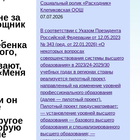
Социальный ролик «Расходник»
Клепиковская ООШ
не за
07.07.2026
мощник
В соответствии с Указом Президента
.
Российской Федерации от 12.05.2023
ебенка
№ 343 (ред. от 22.01.2026) «О
ого,
некоторых вопросах
совершенствования системы высшего
вают,
образования» в 2023/24-2029/30
 «Меня
учебных годах в регионах страны
реализуется пилотный проект,
направленный на изменение уровней
профессионального образования
и он
(далее — пилотный проект).
е
Пилотный проект предусматривает:
— установление уровней высшего
ругое
образования — базового высшего
торую
образования и специализированного
не
высшего образования; —