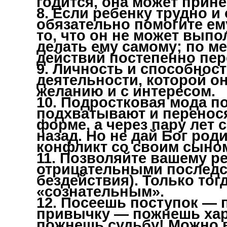
годится, она может прине
8. Если ребенку трудно и
обязательно помогите ему
то, что он не может выпо
делать ему самому; по м
действий постепенно пер
9. Личность и способност
деятельности, которой о
желанию и с интересом.
10. Подростковая мода п
подхватывают и перенося
форме, а через пару лет
назад. Но не дай Бог род
конфликт со своим сыно
11. Позволяйте вашему ре
отрицательными последст
бездействия). Только тог
«сознательным».
12. Посеешь поступок —
привычку — пожнешь хар
пожнешь судьбу! Можно 