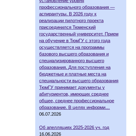
установление уровня
профессионального образования —
аспирантуры. В 2026 году к
реализации пилотного проекта
присоединился Тюменский
государственный университет. Прием
на обучение в ТюмГУ с этого года
осуществляется на программы
базового высшего образования и
специализированного высшего
образования. Для поступления на
бюджетные и платные места на
специальности высшего образования
ТюмГУ принимает документы у
абитуриентов, имеющих среднее
общее, среднее профессиональное
образование. В целях информи…
06.07.2026
Об апелляциях 2025-2026 уч. год
16.06.2026