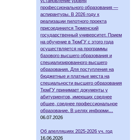
установление уровня
профессионального образования —
аспирантуры. В 2026 году к
реализации пилотного проекта
присоединился Тюменский
государственный университет. Прием
на обучение в ТюмГУ с этого года
осуществляется на программы
базового высшего образования и
специализированного высшего
образования. Для поступления на
бюджетные и платные места на
специальности высшего образования
ТюмГУ принимает документы у
абитуриентов, имеющих среднее
общее, среднее профессиональное
образование. В целях информи…
06.07.2026
Об апелляциях 2025-2026 уч. год
16.06.2026