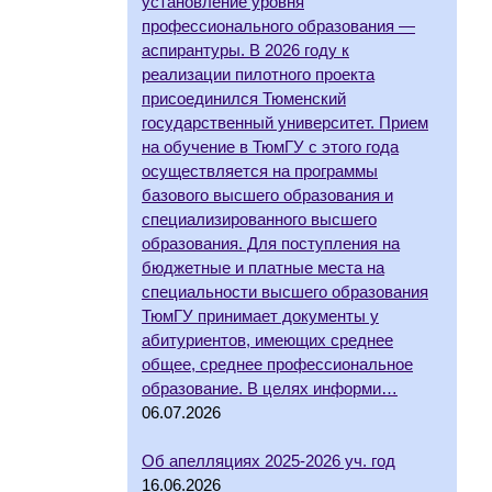
установление уровня
профессионального образования —
аспирантуры. В 2026 году к
реализации пилотного проекта
присоединился Тюменский
государственный университет. Прием
на обучение в ТюмГУ с этого года
осуществляется на программы
базового высшего образования и
специализированного высшего
образования. Для поступления на
бюджетные и платные места на
специальности высшего образования
ТюмГУ принимает документы у
абитуриентов, имеющих среднее
общее, среднее профессиональное
образование. В целях информи…
06.07.2026
Об апелляциях 2025-2026 уч. год
16.06.2026