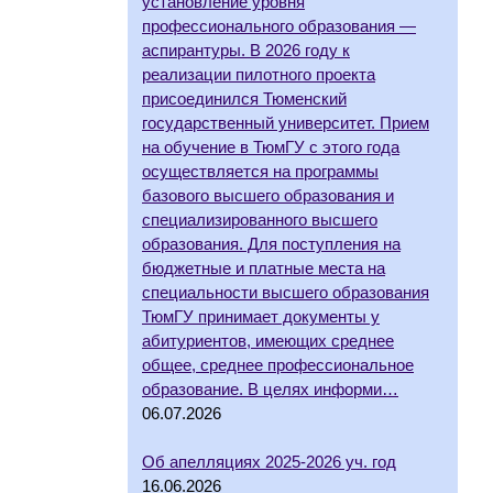
установление уровня
профессионального образования —
аспирантуры. В 2026 году к
реализации пилотного проекта
присоединился Тюменский
государственный университет. Прием
на обучение в ТюмГУ с этого года
осуществляется на программы
базового высшего образования и
специализированного высшего
образования. Для поступления на
бюджетные и платные места на
специальности высшего образования
ТюмГУ принимает документы у
абитуриентов, имеющих среднее
общее, среднее профессиональное
образование. В целях информи…
06.07.2026
Об апелляциях 2025-2026 уч. год
16.06.2026