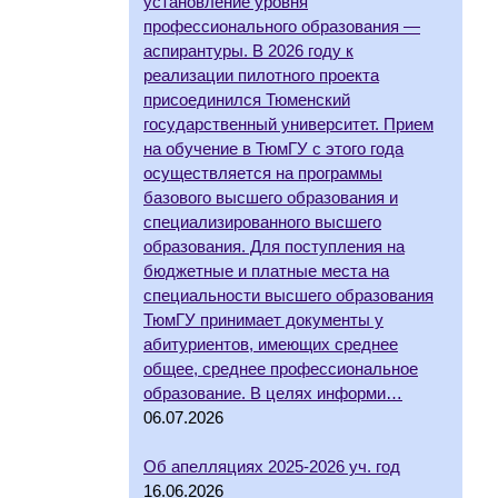
установление уровня
профессионального образования —
аспирантуры. В 2026 году к
реализации пилотного проекта
присоединился Тюменский
государственный университет. Прием
на обучение в ТюмГУ с этого года
осуществляется на программы
базового высшего образования и
специализированного высшего
образования. Для поступления на
бюджетные и платные места на
специальности высшего образования
ТюмГУ принимает документы у
абитуриентов, имеющих среднее
общее, среднее профессиональное
образование. В целях информи…
06.07.2026
Об апелляциях 2025-2026 уч. год
16.06.2026