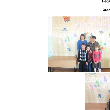
Реб
Жел