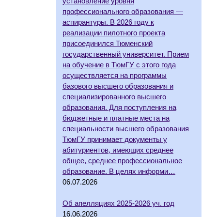
установление уровня
профессионального образования —
аспирантуры. В 2026 году к
реализации пилотного проекта
присоединился Тюменский
государственный университет. Прием
на обучение в ТюмГУ с этого года
осуществляется на программы
базового высшего образования и
специализированного высшего
образования. Для поступления на
бюджетные и платные места на
специальности высшего образования
ТюмГУ принимает документы у
абитуриентов, имеющих среднее
общее, среднее профессиональное
образование. В целях информи…
06.07.2026
Об апелляциях 2025-2026 уч. год
16.06.2026