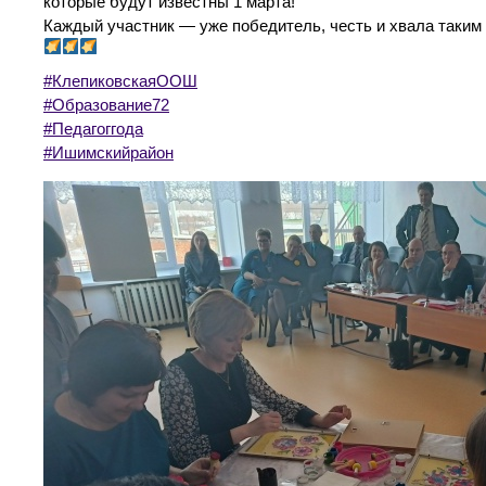
которые будут известны 1 марта!
Каждый участник — уже победитель, честь и хвала таким п
#КлепиковскаяООШ
#Образование72
#Педагоггода
#Ишимскийрайон