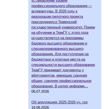
установление уровня
профессионального образования —
аспирантуры. В 2026 году к
реализации пилотного проекта
присоединился Тюменский
государственный университет. Прием
на обучение в ТюмГУ с этого года
осуществляется на программы
базового высшего образования и
специализированного высшего
образования. Для поступления на
бюджетные и платные места на
специальности высшего образования
ТюмГУ принимает документы у
абитуриентов, имеющих среднее
общее, среднее профессиональное
образование. В целях информи…
06.07.2026
Об апелляциях 2025-2026 уч. год
16.06.2026