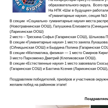
образовательного округа. Всего пр
На НПК «Шаг в будущее» работали 
«Гуманитарные науки», секция №3 
В секции «Социально- гуманитарные науки» места распре
(Новотравнинская ООШ), Галушкина Елизавета (Синицын
(Ларихинская ООШ)
2 место – Трескина Софья (Гагаринская СОШ), Шлыкова П
В секции «Гуманитарные науки» 1 место заняла Лукашов
(СИницынская ООШ) и Бырдина Полина (Гагаринская СОШ
В секции «Математика, физика» — 1 место Смирнов Кирил
3 место Пархоменко Дмитрий (Клепиковская ООШ).
В секции «Естественные науки» 1 место завоевала Скос
(Гагаринская СОШ) и Бахтина Ксения (Ларихинская ООШ),
Поздравляем победителей, призёров и участников окружн
желаем побед на районном этапе!
Поздравляем