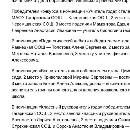
начальник отдела образования Ишимского района Виктор 
Победителем конкурса в номинации «Учитель года» стал
МАОУ Гагаринская СОШ — Клепиковская ООШ, 2 место за
Черемшанская СОШ, 3 место поделили Мамонтова Дарья
Лавренова Анастасия Ивановна — учитель биологии и г
В номинации «Педагогический дебют» победителем стал
Равнецкая ООШ — Толстова Алена Сергеевна, 2 место з
Метлева Наталья Васильевна, 3 место у учителя физич
Алексеевича.
В номинации «Воспитатель года» победителем стала Цимб
сада, 2 место у Кривопаловой Марины Сергеевны — вос
3 место заняла Бохан Алена Александровна – воспитател
воспитатель группы полного дня отделения дошкольног
школа.
В номинации «Классный руководитель года» победителе
Гагаринская СОШ, 2 место заняла классный руководит
Военмастер Лариса Анатольевна, 3 место поделили Сив
Стрехнинская СОШ и Сорока Анастасия Владимировна 