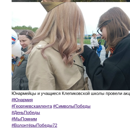
Юнармейцы и учащиеся Клепиковской школы провели акц
#Юнармия
#Георгиевскаялента
#СимволыПобеды
#ДеньПобеды
#МыПомним
#ВолонтёрыПобеды72