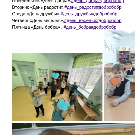
Понедельник «День добра».
#день_добра
#добробобр
Вторник «День радости»,
#день_радости
#добробобр
Среда «День дружбы»,
#день_дружбы
#добробобр
Четверг «День веселья»,
#день_веселья
#добробобр
Пятница «День бобра» .
#день_бобра
#добробобр