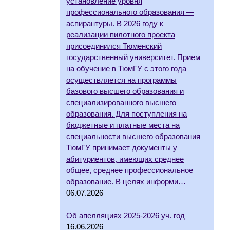
установление уровня
профессионального образования —
аспирантуры. В 2026 году к
реализации пилотного проекта
присоединился Тюменский
государственный университет. Прием
на обучение в ТюмГУ с этого года
осуществляется на программы
базового высшего образования и
специализированного высшего
образования. Для поступления на
бюджетные и платные места на
специальности высшего образования
ТюмГУ принимает документы у
абитуриентов, имеющих среднее
общее, среднее профессиональное
образование. В целях информи…
06.07.2026
Об апелляциях 2025-2026 уч. год
16.06.2026