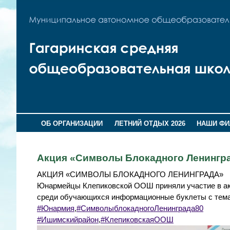
ОБ ОРГАНИЗАЦИИ
ЛЕТНИЙ ОТДЫХ 2026
НАШИ Ф
Акция «Символы Блокадного Ленингра
АКЦИЯ «СИМВОЛЫ БЛОКАДНОГО ЛЕНИНГРАДА»
Юнармейцы Клепиковской ООШ приняли участие в ак
среди обучающихся информационные буклеты с тема
#Юнармия
,
#СимволыблокадногоЛенинграда80
#Ишимскийрайон
,
#КлепиковскаяООШ