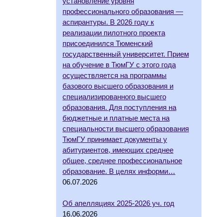
установление уровня
профессионального образования —
аспирантуры. В 2026 году к
реализации пилотного проекта
присоединился Тюменский
государственный университет. Прием
на обучение в ТюмГУ с этого года
осуществляется на программы
базового высшего образования и
специализированного высшего
образования. Для поступления на
бюджетные и платные места на
специальности высшего образования
ТюмГУ принимает документы у
абитуриентов, имеющих среднее
общее, среднее профессиональное
образование. В целях информи…
06.07.2026
Об апелляциях 2025-2026 уч. год
16.06.2026