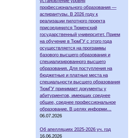
установление уровня
профессионального образования —
аспирантуры. В 2026 году к
реализации пилотного проекта
присоединился Тюменский
государственный университет. Прием
на обучение в ТюмГУ с этого года
осуществляется на программы
базового высшего образования и
специализированного высшего
образования. Для поступления на
бюджетные и платные места на
специальности высшего образования
ТюмГУ принимает документы у
абитуриентов, имеющих среднее
общее, среднее профессиональное
образование. В целях информи…
06.07.2026
Об апелляциях 2025-2026 уч. год
16.06.2026