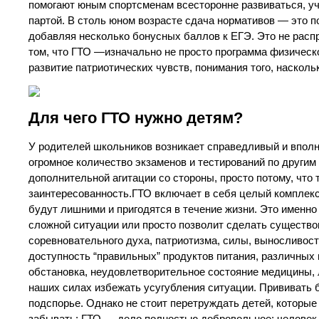
помогают юным спортсменам всесторонне развиваться, уча
партой. В столь юном возрасте сдача нормативов — это п
добавляя несколько бонусных баллов к ЕГЭ. Это не распр
том, что ГТО —изначально не просто программа физическо
развитие патриотических чувств, понимания того, насколь
Для чего ГТО нужно детям?
У родителей школьников возникает справедливый и вполне
огромное количество экзаменов и тестирований по други
дополнительной агитации со стороны, просто потому, что
заинтересованность.ГТО включает в себя целый комплекс
будут лишними и пригодятся в течение жизни. Это именн
сложной ситуации или просто позволит сделать существ
соревновательного духа, патриотизма, силы, выносливост
доступность “правильных” продуктов питания, различных
обстановка, неудовлетворительное состояние медицины,
наших силах избежать усугубления ситуации. Прививать 
подспорье. Однако не стоит перетруждать детей, которые
забывать: ГТО — дело полностью добровольное; человек 