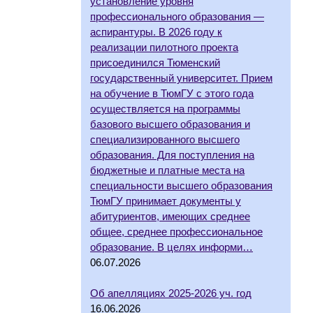
установление уровня
профессионального образования —
аспирантуры. В 2026 году к
реализации пилотного проекта
присоединился Тюменский
государственный университет. Прием
на обучение в ТюмГУ с этого года
осуществляется на программы
базового высшего образования и
специализированного высшего
образования. Для поступления на
бюджетные и платные места на
специальности высшего образования
ТюмГУ принимает документы у
абитуриентов, имеющих среднее
общее, среднее профессиональное
образование. В целях информи…
06.07.2026
Об апелляциях 2025-2026 уч. год
16.06.2026