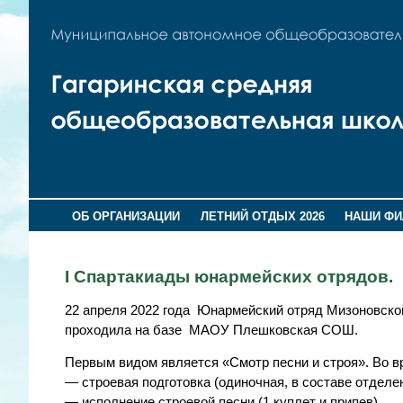
ОБ ОРГАНИЗАЦИИ
ЛЕТНИЙ ОТДЫХ 2026
НАШИ Ф
I Спартакиады юнармейских отрядов.
22 апреля 2022 года Юнармейский отряд Мизоновской
проходила на базе МАОУ Плешковская СОШ.
Первым видом является «Смотр песни и строя». Во в
— строевая подготовка (одиночная, в составе отделе
— исполнение строевой песни (1 куплет и припев).