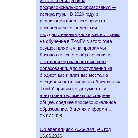
установление уровня
профессионального образования —
аспирантуры. В 2026 году к
реализации пилотного проекта
присоединился Тюменский
государственный университет. Прием
на обучение в ТюмГУ с этого года
осуществляется на программы
базового высшего образования и
специализированного высшего
образования. Для поступления на
бюджетные и платные места на
специальности высшего образования
ТюмГУ принимает документы у
абитуриентов, имеющих среднее
общее, среднее профессиональное
образование. В целях информи…
06.07.2026
Об апелляциях 2025-2026 уч. год
16.06.2026