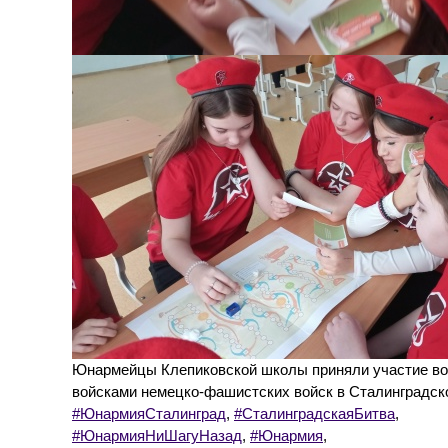
Юнармейцы Клепиковской школы приняли участие во 
войсками немецко-фашистских войск в Сталинградско
#ЮнармияСталинград
,
#СталинградскаяБитва
,
#ЮнармияНиШагуНазад
,
#Юнармия
,