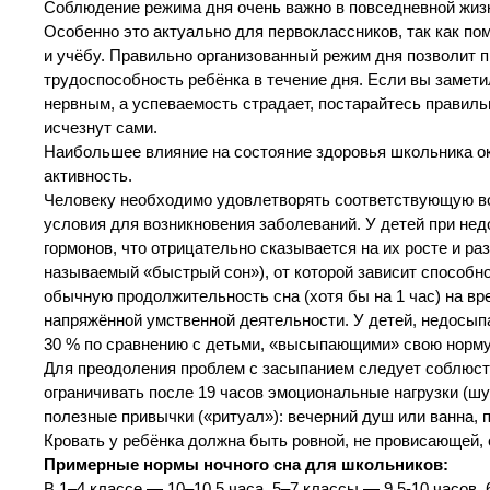
Соблюдение режима дня очень важно в повседневной жиз
Особенно это актуально для первоклассников, так как по
и учёбу. Правильно организованный режим дня позволит 
трудоспособность ребёнка в течение дня. Если вы заметил
нервным, а успеваемость страдает, постарайтесь правильн
исчезнут сами.
Наибольшее влияние на состояние здоровья школьника ок
активность.
Человеку необходимо удовлетворять соответствующую воз
условия для возникновения заболеваний. У детей при не
гормонов, что отрицательно сказывается на их росте и ра
называемый «быстрый сон»), от которой зависит способн
обычную продолжительность сна (хотя бы на 1 час) на вр
напряжённой умственной деятельности. У детей, недосып
30 % по сравнению с детьми, «высыпающими» свою норму
Для преодоления проблем с засыпанием следует соблюсти 
ограничивать после 19 часов эмоциональные нагрузки (шу
полезные привычки («ритуал»): вечерний душ или ванна, про
Кровать у ребёнка должна быть ровной, не провисающей,
Примерные нормы ночного сна для школьников:
В 1–4 классе — 10–10,5 часа, 5–7 классы — 9,5-10 часов,