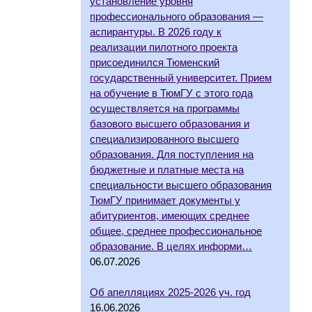
установление уровня
профессионального образования —
аспирантуры. В 2026 году к
реализации пилотного проекта
присоединился Тюменский
государственный университет. Прием
на обучение в ТюмГУ с этого года
осуществляется на программы
базового высшего образования и
специализированного высшего
образования. Для поступления на
бюджетные и платные места на
специальности высшего образования
ТюмГУ принимает документы у
абитуриентов, имеющих среднее
общее, среднее профессиональное
образование. В целях информи…
06.07.2026
Об апелляциях 2025-2026 уч. год
16.06.2026