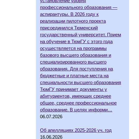
установление уровня
профессионального образования —
аспирантуры. В 2026 году к
реализации пилотного проекта
присоединился Тюменский
государственный университет. Прием
на обучение в ТюмГУ с этого года
осуществляется на программы
базового высшего образования и
специализированного высшего
образования. Для поступления на
бюджетные и платные места на
специальности высшего образования
ТюмГУ принимает документы у
абитуриентов, имеющих среднее
общее, среднее профессиональное
образование. В целях информи…
06.07.2026
Об апелляциях 2025-2026 уч. год
16.06.2026