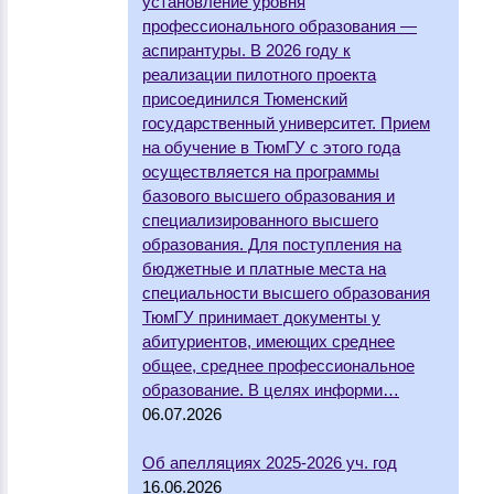
установление уровня
профессионального образования —
аспирантуры. В 2026 году к
реализации пилотного проекта
присоединился Тюменский
государственный университет. Прием
на обучение в ТюмГУ с этого года
осуществляется на программы
базового высшего образования и
специализированного высшего
образования. Для поступления на
бюджетные и платные места на
специальности высшего образования
ТюмГУ принимает документы у
абитуриентов, имеющих среднее
общее, среднее профессиональное
образование. В целях информи…
06.07.2026
Об апелляциях 2025-2026 уч. год
16.06.2026