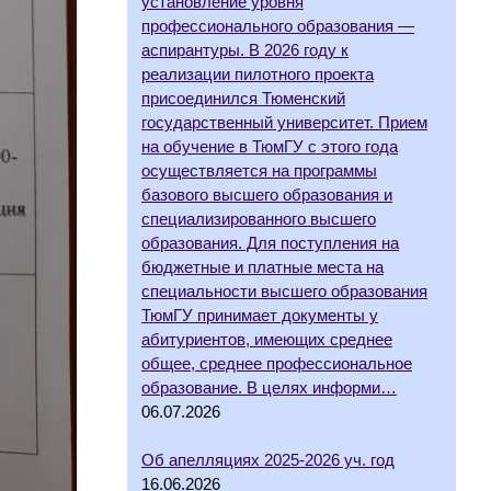
установление уровня
профессионального образования —
аспирантуры. В 2026 году к
реализации пилотного проекта
присоединился Тюменский
государственный университет. Прием
на обучение в ТюмГУ с этого года
осуществляется на программы
базового высшего образования и
специализированного высшего
образования. Для поступления на
бюджетные и платные места на
специальности высшего образования
ТюмГУ принимает документы у
абитуриентов, имеющих среднее
общее, среднее профессиональное
образование. В целях информи…
06.07.2026
Об апелляциях 2025-2026 уч. год
16.06.2026