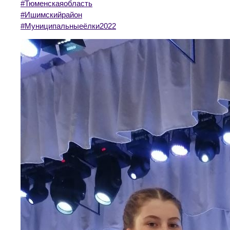
#Тюменскаяобласть
#Ишимскийрайон
#Муниципальныеёлки2022