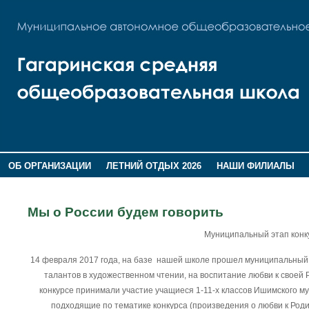
ОБ ОРГАНИЗАЦИИ
ЛЕТНИЙ ОТДЫХ 2026
НАШИ ФИЛИАЛЫ
ВОСПИТАНИЕ
ПОМНИМ,ГОРДИМСЯ!
Мы о России будем говорить
Муниципальный этап конку
14 февраля 2017 года, на базе нашей школе прошел муниципальный э
талантов в художественном чтении, на воспитание любви к своей 
конкурсе принимали участие учащиеся 1-11-х классов Ишимского му
подходящие по тематике конкурса (произведения о любви к Род