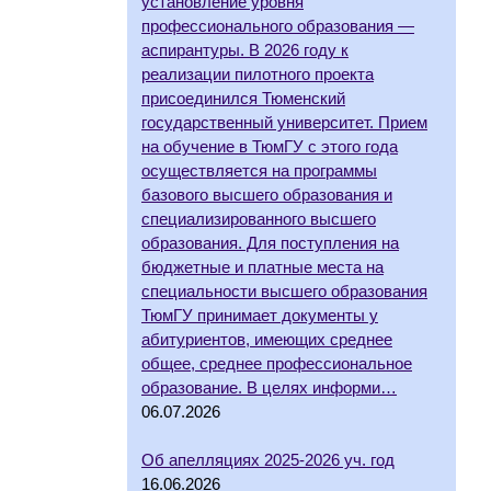
установление уровня
профессионального образования —
аспирантуры. В 2026 году к
реализации пилотного проекта
присоединился Тюменский
государственный университет. Прием
на обучение в ТюмГУ с этого года
осуществляется на программы
базового высшего образования и
специализированного высшего
образования. Для поступления на
бюджетные и платные места на
специальности высшего образования
ТюмГУ принимает документы у
абитуриентов, имеющих среднее
общее, среднее профессиональное
образование. В целях информи…
06.07.2026
Об апелляциях 2025-2026 уч. год
16.06.2026