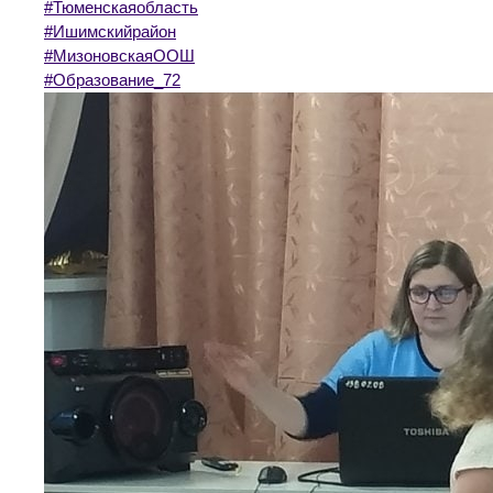
#Тюменскаяобласть
#Ишимскийрайон
#МизоновскаяООШ
#Образование_72