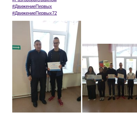
#ДвижениеПервых
#ДвижениеПервых72