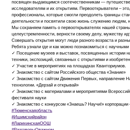
посвящен выдающимся соотечественникам — путешестве
исследователям и их открытиям. Первооткрыватели – это
профессионалы, которые смогли преодолеть границы ста
деятельности и посвятили свою жизнь служению людям, на
Мы сохраняем память о первооткрывателях нашей страны,
целеустремленности, верности своему делу, мужеству ид
Совершать открытия могут люди разного возраста и разн
Ребята узнали где и как можно познакомиться с научными
✓ Посещение музеев и выставок, посвященных истории н
техники, экспозиций, связанных с открытиями и изобрете
✓ Участие в мероприятиях на площадках Кванториумов.
✓ Знакомство с сайтом Российского общества «Знание»
✓ Знакомство с сайтом Движения Первых, направление Н
технологии. «Дерзай и открывай»
✓ Знакомство с материалами и мероприятиями Всероссий
фестиваля науки
✓ Знакомство с конкурсом «Знаешь? Научи!» корпорации 
#Тюменскаяобласть
#Ишимскийрайон
#ЛарихинскаяООШ
#РазговорыОважном