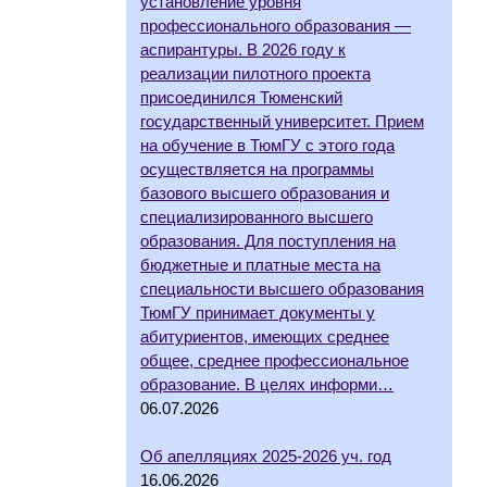
установление уровня
профессионального образования —
аспирантуры. В 2026 году к
реализации пилотного проекта
присоединился Тюменский
государственный университет. Прием
на обучение в ТюмГУ с этого года
осуществляется на программы
базового высшего образования и
специализированного высшего
образования. Для поступления на
бюджетные и платные места на
специальности высшего образования
ТюмГУ принимает документы у
абитуриентов, имеющих среднее
общее, среднее профессиональное
образование. В целях информи…
06.07.2026
Об апелляциях 2025-2026 уч. год
16.06.2026