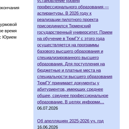
установление уровня
профессионального образования —
окончания
аспирантуры. В 2026 году к
реализации пилотного проекта
турмовой
присоединился Тюменский
ое время
государственный университет. Прием
 с Юрием
на обучение в ТюмГУ с этого года
осуществляется на программы
базового высшего образования и
специализированного высшего
образования. Для поступления на
бюджетные и платные места на
специальности высшего образования
ТюмГУ принимает документы у
абитуриентов, имеющих среднее
общее, среднее профессиональное
образование. В целях информи…
06.07.2026
Об апелляциях 2025-2026 уч. год
16.06.2026