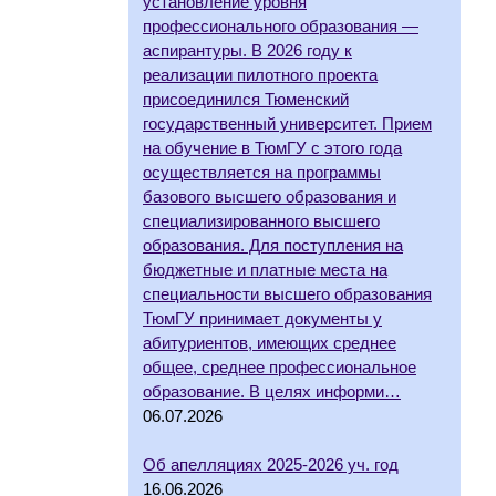
установление уровня
профессионального образования —
аспирантуры. В 2026 году к
реализации пилотного проекта
присоединился Тюменский
государственный университет. Прием
на обучение в ТюмГУ с этого года
осуществляется на программы
базового высшего образования и
специализированного высшего
образования. Для поступления на
бюджетные и платные места на
специальности высшего образования
ТюмГУ принимает документы у
абитуриентов, имеющих среднее
общее, среднее профессиональное
образование. В целях информи…
06.07.2026
Об апелляциях 2025-2026 уч. год
16.06.2026