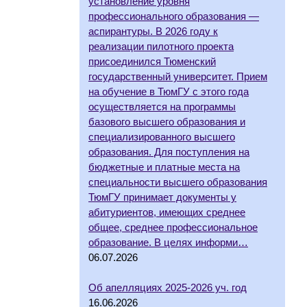
установление уровня
профессионального образования —
аспирантуры. В 2026 году к
реализации пилотного проекта
присоединился Тюменский
государственный университет. Прием
на обучение в ТюмГУ с этого года
осуществляется на программы
базового высшего образования и
специализированного высшего
образования. Для поступления на
бюджетные и платные места на
специальности высшего образования
ТюмГУ принимает документы у
абитуриентов, имеющих среднее
общее, среднее профессиональное
образование. В целях информи…
06.07.2026
Об апелляциях 2025-2026 уч. год
16.06.2026