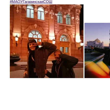
#МАОУГагаринскаяСОШ