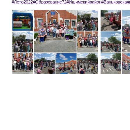
#Лето2022
#Образование72
#Ишимскийрайон
#Ваньковская